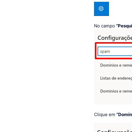
No campo
“Pesqu
Clique em
“Domín