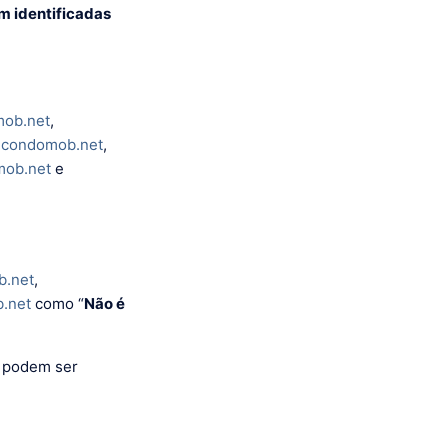
m identificadas
mob.net
,
.condomob.net
,
mob.net
e
b.net
,
.net
como “
Não é
e podem ser