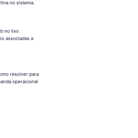
tina no sistema.
b no lixo
io associadas a
como resolver para
manda operacional