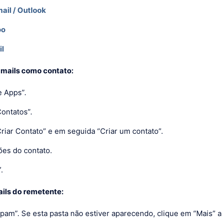
ail / Outlook
oo
il
-mails como contato:
e Apps”.
Contatos”.
riar Contato” e em seguida “Criar um contato”.
ões do contato.
.
ils do remetente:
Spam”. Se esta pasta não estiver aparecendo, clique em “Mais” a