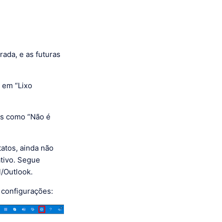
ada, e as futuras
 em “Lixo
ls como “Não é
atos, ainda não
ativo. Segue
/Outlook.
 configurações: