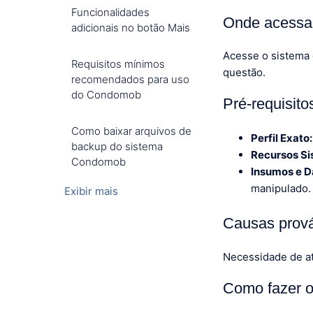
Funcionalidades
Onde acessar
adicionais no botão Mais
Acesse o sistema
Requisitos mínimos
questão.
recomendados para uso
do Condomob
Pré-requisit
Como baixar arquivos de
Perfil Exato:
backup do sistema
Recursos Si
Condomob
Insumos e D
manipulado.
Exibir mais
Causas prov
Necessidade de at
Como fazer ou