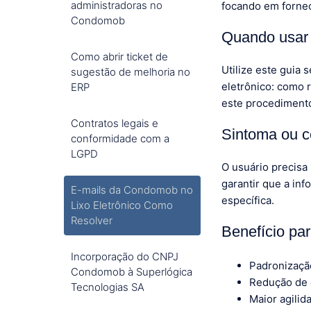
administradoras no
focando em fornec
Condomob
Quando usar 
Como abrir ticket de
Utilize este guia
sugestão de melhoria no
eletrônico: como 
ERP
este procediment
Contratos legais e
Sintoma ou c
conformidade com a
LGPD
O usuário precisa
garantir que a in
E-mails da Condomob no
específica.
Lixo Eletrônico Como
Resolver
Benefício pa
Incorporação do CNPJ
Padronizaçã
Condomob à Superlógica
Redução de 
Tecnologias SA
Maior agilid