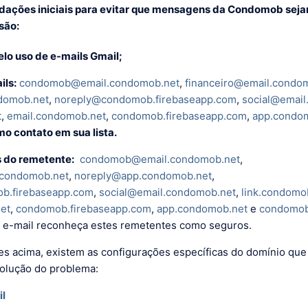
ações iniciais para evitar que mensagens da Condomob seja
são:
elo uso de e-mails Gmail;
ils:
condomob@email.condomob.net
,
financeiro@email.condo
domob.net
,
noreply@condomob.firebaseapp.com
,
social@email
t
,
email.condomob.net
,
condomob.firebaseapp.com
,
app.condo
o contato em sua lista.
s do remetente:
condomob@email.condomob.net
,
.condomob.net
,
noreply@app.condomob.net
,
b.firebaseapp.com
,
social@email.condomob.net
,
link.condomo
et
,
condomob.firebaseapp.com
,
app.condomob.net
e
condomob
 e-mail reconheça estes remetentes como seguros.
s acima, existem as configurações específicas do domínio qu
solução do problema:
il