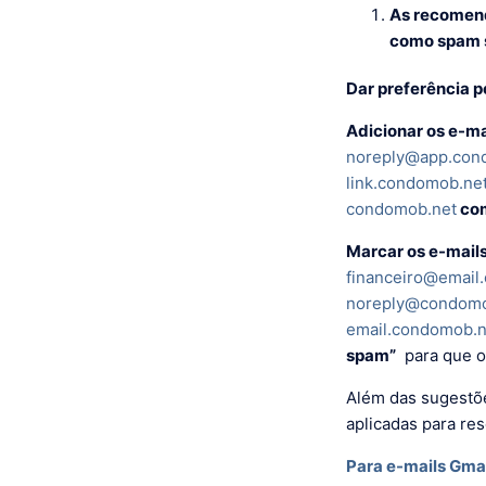
As recomend
como spam 
Dar preferência p
Adicionar os e-ma
noreply@app.con
link.condomob.ne
condomob.net
com
Marcar os e-mail
financeiro@email
noreply@condomo
email.condomob.n
spam”
para que o
Além das sugestõe
aplicadas para re
Para e-mails Gma