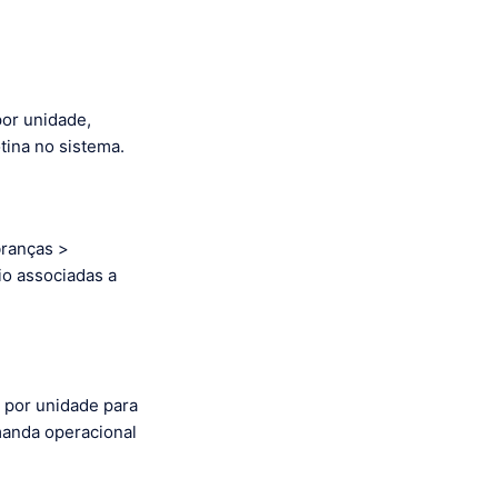
or unidade,
tina no sistema.
branças >
io associadas a
 por unidade para
manda operacional