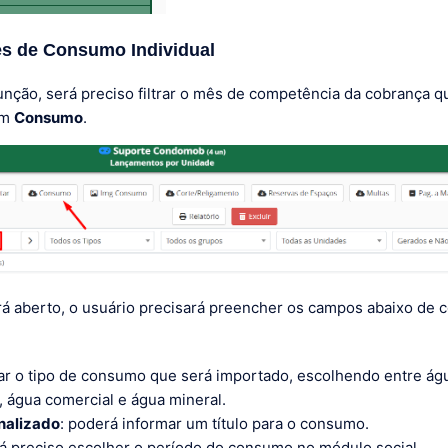
es de Consumo Individual
 função, será preciso filtrar o mês de competência da cobrança q
em
Consumo
.
á aberto, o usuário precisará preencher os campos abaixo de 
mar o tipo de consumo que será importado, escolhendo entre águ
 água comercial e água mineral.
onalizado
: poderá informar um título para o consumo.
rá preciso escolher o período do consumo no módulo social.