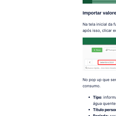
Importar valor
Na tela inicial da
após isso, clicar 
No pop up que ser
consumo.
Tipo
: infor
água quente,
Título pers
Período
: se