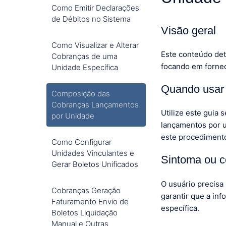
Como Emitir Declarações
de Débitos no Sistema
Visão geral
Como Visualizar e Alterar
Este conteúdo det
Cobranças de uma
focando em fornec
Unidade Específica
Quando usar 
Composição das
Cobranças Lançamentos
Utilize este guia
por Unidade
lançamentos por u
este procediment
Como Configurar
Unidades Vinculantes e
Sintoma ou c
Gerar Boletos Unificados
O usuário precisa
Cobranças Geração
garantir que a in
Faturamento Envio de
específica.
Boletos Liquidação
Manual e Outras