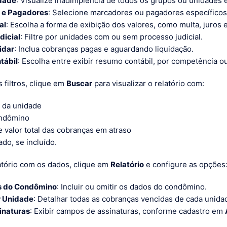
dade
: Visualize inadimplência de todos os grupos ou unidades e
 e Pagadores
: Selecione marcadores ou pagadores específicos
al
: Escolha a forma de exibição dos valores, como multa, juros 
dicial
: Filtre por unidades com ou sem processo judicial.
uidar
: Inclua cobranças pagas e aguardando liquidação.
tábil
: Escolha entre exibir resumo contábil, por competência 
 filtros, clique em
Buscar
para visualizar o relatório com:
r da unidade
ndômino
 valor total das cobranças em atraso
ado, se incluído.
atório com os dados, clique em
Relatório
e configure as opções
s do Condômino
: Incluir ou omitir os dados do condômino.
r Unidade
: Detalhar todas as cobranças vencidas de cada unida
inaturas
: Exibir campos de assinaturas, conforme cadastro em