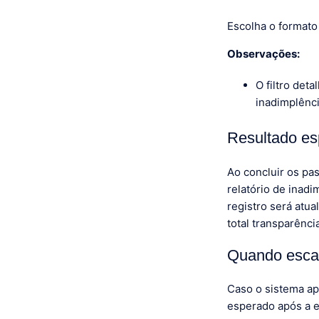
Escolha o formato 
Observações:
O filtro det
inadimplênc
Resultado e
Ao concluir os pa
relatório de inad
registro será atu
total transparênci
Quando esca
Caso o sistema ap
esperado após a 