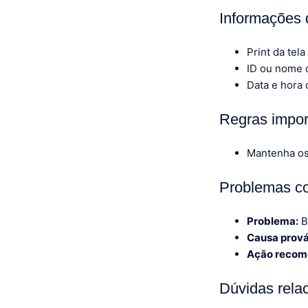
Informações 
Print da tela
ID ou nome d
Data e hora 
Regras impor
Mantenha os 
Problemas c
Problema:
B
Causa prová
Ação recom
Dúvidas rela