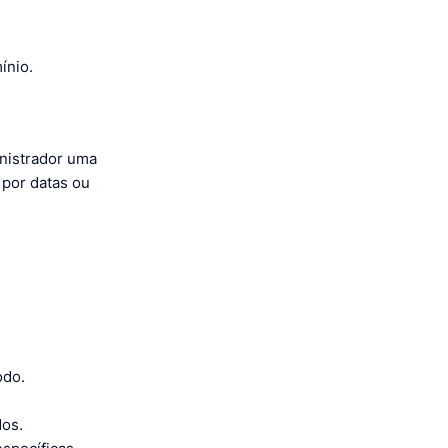
ínio.
nistrador uma
 por datas ou
odo.
dos.