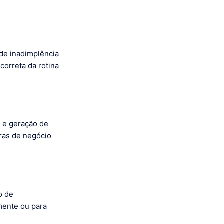
 de inadimplência
correta da rotina
e e geração de
gras de negócio
o de
amente ou para