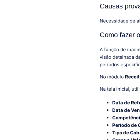
Causas prov
Necessidade de at
Como fazer ou
A função de inadi
visão detalhada d
períodos específi
No módulo
Recei
Na tela inicial, ut
Data de Ref
Data de Ve
Competênc
Período de
Tipo de Cob