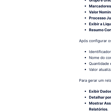
Grupo e Uni
Marcadores
Valor Nomin
Processo Ju
Exibir a Liq
Resumo Con
Após configurar os
Identificado
Nome do co
Quantidade e
Valor atualiz
Para gerar um rel
Exibir Dado
Detalhar po
Mostrar Ass
Relatórios
.