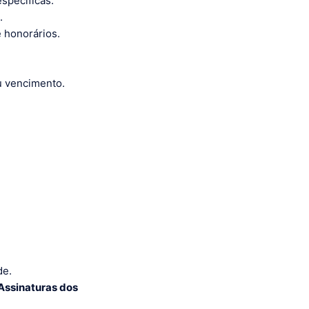
specíficas.
.
e honorários.
ou vencimento.
:
de.
Assinaturas dos