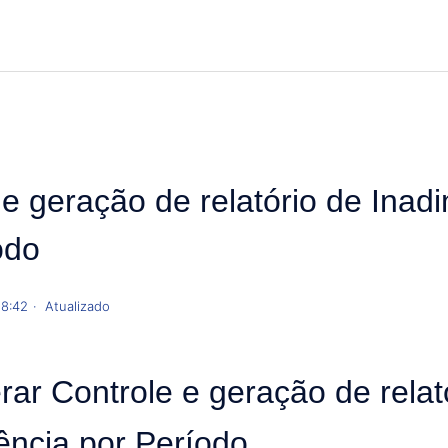
 e geração de relatório de Inad
odo
18:42
Atualizado
ar Controle e geração de relat
ência por Período