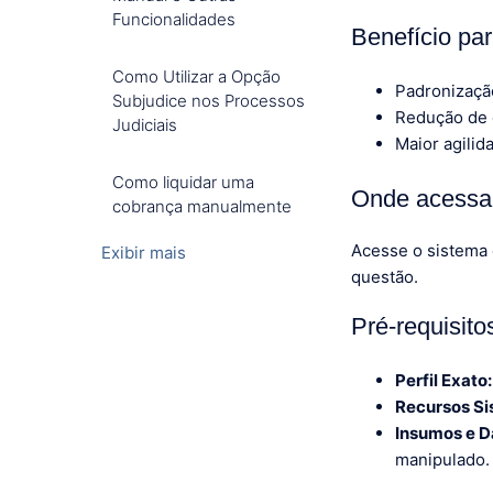
Funcionalidades
Benefício pa
Como Utilizar a Opção
Padronizaçã
Subjudice nos Processos
Redução de 
Judiciais
Maior agilid
Como liquidar uma
Onde acessar
cobrança manualmente
Acesse o sistema
Exibir mais
questão.
Pré-requisit
Perfil Exato:
Recursos Si
Insumos e D
manipulado.