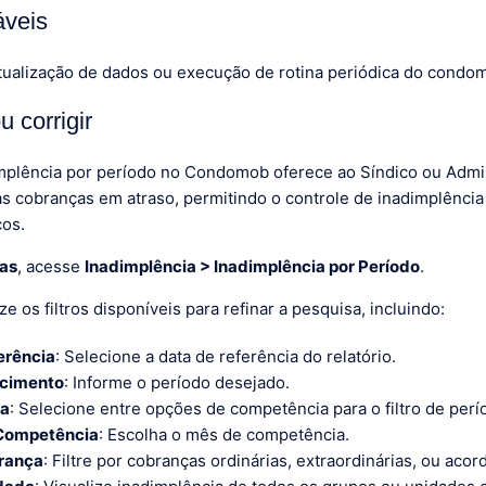
áveis
ualização de dados ou execução de rotina periódica do condom
 corrigir
mplência por período no Condomob oferece ao Síndico ou Admi
as cobranças em atraso, permitindo o controle de inadimplência
cos.
tas
, acesse
Inadimplência > Inadimplência por Período
.
ilize os filtros disponíveis para refinar a pesquisa, incluindo:
erência
: Selecione a data de referência do relatório.
ncimento
: Informe o período desejado.
ia
: Selecione entre opções de competência para o filtro de perí
 Competência
: Escolha o mês de competência.
rança
: Filtre por cobranças ordinárias, extraordinárias, ou acor