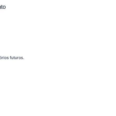
nto
rios futuros.