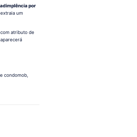
nadimplência por
 extraia um
com atributo de
o aparecerá
rte condomob,