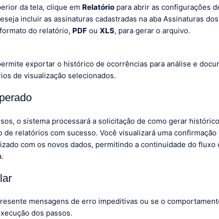
erior da tela, clique em
Relatório
para abrir as configurações d
eseja incluir as assinaturas cadastradas na aba Assinaturas dos
formato do relatório,
PDF
ou
XLS
, para gerar o arquivo.
permite exportar o histórico de ocorrências para análise e doc
rios de visualização selecionados.
sperado
sos, o sistema processará a solicitação de como gerar históric
o de relatórios com sucesso. Você visualizará uma confirmação 
alizado com os novos dados, permitindo a continuidade do fluxo
a.
lar
resente mensagens de erro impeditivas ou se o comportamento
execução dos passos.