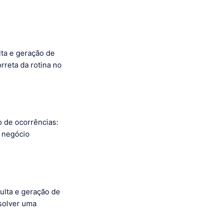
lta e geração de
rreta da rotina no
o de ocorrências:
e negócio
sulta e geração de
esolver uma