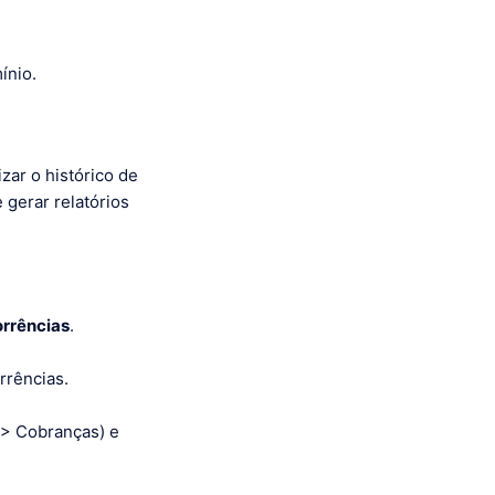
ínio.
zar o histórico de
 gerar relatórios
orrências
.
rrências.
 > Cobranças) e