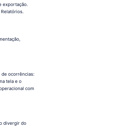
e exportação.
 Relatórios.
umentação,
o de ocorrências:
na tela e o
 operacional com
 divergir do