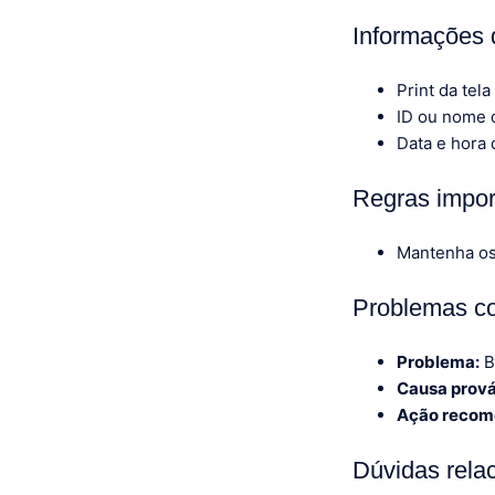
Informações 
Print da tela
ID ou nome d
Data e hora 
Regras impor
Mantenha os 
Problemas c
Problema:
B
Causa prová
Ação recom
Dúvidas rela