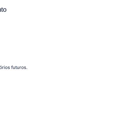
nto
rios futuros.