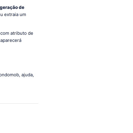
e geração de
ou extraia um
com atributo de
o aparecerá
condomob, ajuda,