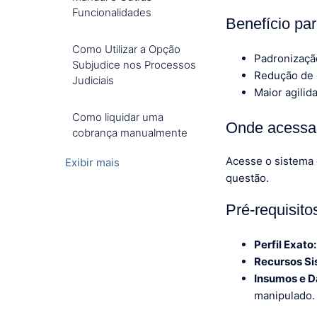
Funcionalidades
Benefício pa
Como Utilizar a Opção
Padronizaçã
Subjudice nos Processos
Redução de 
Judiciais
Maior agilid
Como liquidar uma
Onde acessar
cobrança manualmente
Acesse o sistema
Exibir mais
questão.
Pré-requisit
Perfil Exato:
Recursos Si
Insumos e D
manipulado.