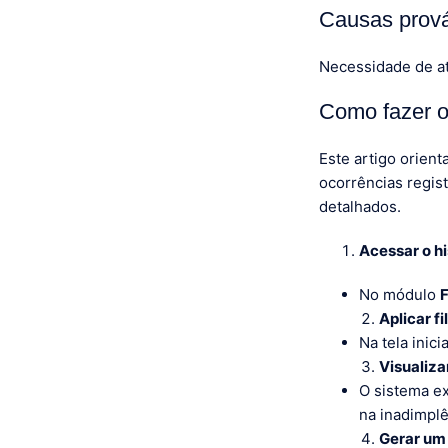
Causas prov
Necessidade de at
Como fazer ou
Este artigo orient
ocorrências regist
detalhados.
Acessar o hi
No módulo
F
Aplicar fi
Na tela inici
Visualiza
O sistema ex
na inadimplê
Gerar um 