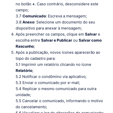
no botão
+
. Caso contrário, desconsidere este
campo;
3.7
Comunicado
: Escreva a mensagem;
3.8
Anexo
: Selecione um documento do seu
dispositivo para anexar à mensagem;
Após preencher os campos, clique em
Salvar
e
escolha entre
Salvar e Publicar
ou
Salvar como
Rascunho
;
Após a publicação, novos ícones aparecerão ao
topo do cadastro para:
5.1 Imprimir um relatório clicando no ícone
Relatório
;
5.2 Notificar o condômino via aplicativo;
5.3 Enviar o comunicado por e-mail;
5.4 Replicar o mesmo comunicado para outra
unidade;
5.5 Cancelar o comunicado, informando o motivo
do cancelamento;
5.6 Visualizar o log de alterações do comunicado;