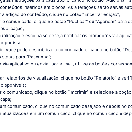
iga as instruções para cada tipo, clicando no botão “Adicionar” 
 conteúdos inseridos em blocos. As alterações serão salvas au
ar a edição do conteúdo, clique no botão “Encerrar edição”;
r o comunicado, clique no botão “Publicar” ou “Agendar” para de
 publicação;
ublicação e escolha se deseja notificar os moradores via aplica
ar por isso;
o, você pode despublicar o comunicado clicando no botão “Des
 status para “Rascunho”;
ar via aplicativo ou enviar por e-mail, utilize os botões corresp
ar relatórios de visualização, clique no botão “Relatório” e verif
disponíveis;
r o comunicado, clique no botão “Imprimir” e selecione a opçã
capa;
 um comunicado, clique no comunicado desejado e depois no bot
car atualizações em um comunicado, clique no comunicado e dep