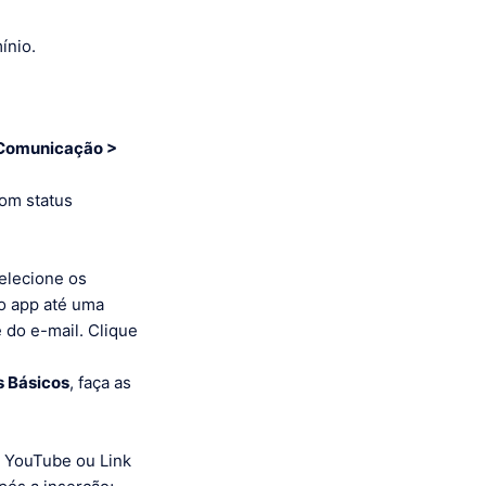
ínio.
Comunicação >
com status
selecione os
no app até uma
 do e-mail. Clique
 Básicos
, faça as
o YouTube ou Link