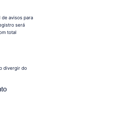
l de avisos para
egistro será
om total
 divergir do
nto