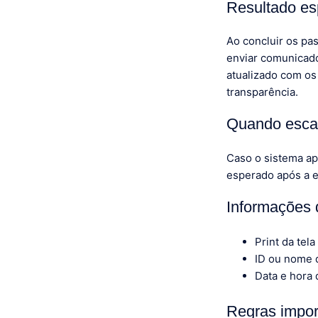
Resultado e
Ao concluir os pas
enviar comunicado
atualizado com os
transparência.
Quando esca
Caso o sistema ap
esperado após a 
Informações 
Print da tela
ID ou nome d
Data e hora 
Regras impor