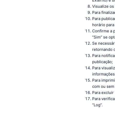
Externo) e s
Visualize os
Para finaliz
Para publica
horário para
Confirme a p
“Sim” se opt
Se necessári
retornando o
Para notific
publicação;
Para visualiz
informações 
Para imprimi
com ou sem 
Para excluir
Para verifi
“Log”.