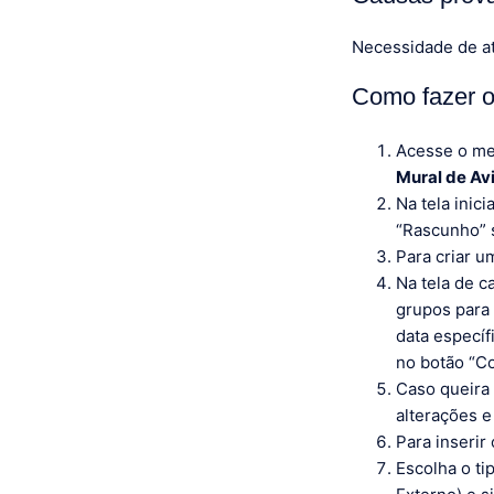
Necessidade de at
Como fazer ou
Acesse o me
Mural de Av
Na tela inic
“Rascunho” 
Para criar u
Na tela de c
grupos para 
data específ
no botão “Co
Caso queira 
alterações e
Para inserir
Escolha o ti