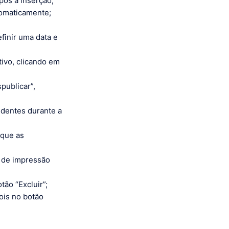
após a inserção;
tomaticamente;
finir uma data e
tivo, clicando em
publicar”,
ondentes durante a
ique as
o de impressão
ão “Excluir”;
ois no botão