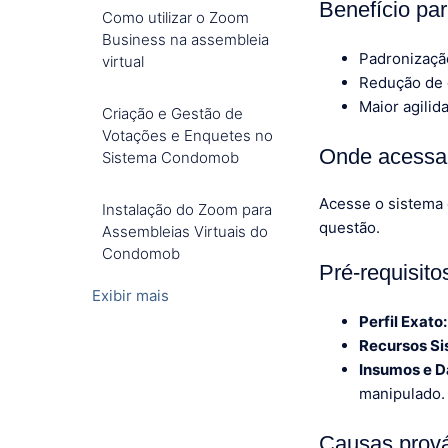
Benefício pa
Como utilizar o Zoom
Business na assembleia
Padronizaçã
virtual
Redução de 
Maior agilid
Criação e Gestão de
Votações e Enquetes no
Onde acessar
Sistema Condomob
Acesse o sistema
Instalação do Zoom para
questão.
Assembleias Virtuais do
Condomob
Pré-requisit
Exibir mais
Perfil Exato:
Recursos Si
Insumos e D
manipulado.
Causas prov