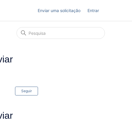
Enviar uma solicitação
Entrar
viar
Ainda não seguido por ninguém
Seguir
viar