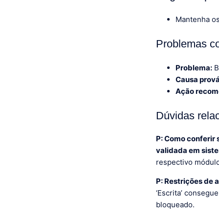
Mantenha os 
Problemas c
Problema:
B
Causa prová
Ação recom
Dúvidas rela
P: Como conferir 
validada em sist
respectivo módulo
P: Restrições de 
‘Escrita’ consegu
bloqueado.