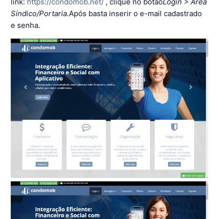
link:
https://condomob.net/
, clique no botão
Login > Área
Síndico/Portaria.
Após basta inserir o e-mail cadastrado
e senha.