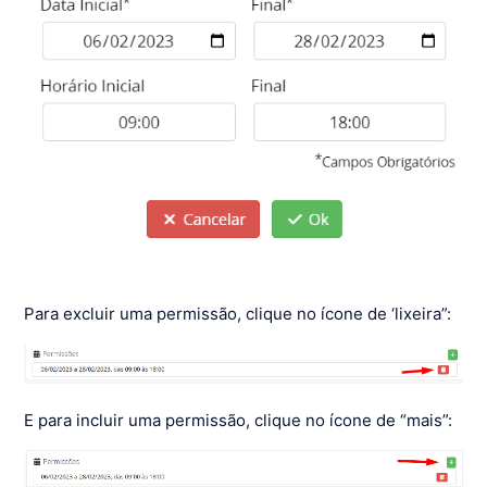
Para excluir uma permissão, clique no ícone de ‘lixeira”:
E para incluir uma permissão, clique no ícone de “mais”: