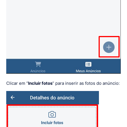
Clicar em “
Incluir fotos
” para inserir as fotos do anúncio: